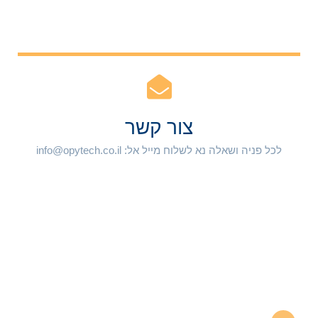
סמן קישורים
font_download
האתר בהליך בנייה ויעלה לאוויר בזמן הקרוב.
לאפס את כל האפשרויות
cached
צור קשר
לכל פניה ושאלה נא לשלוח מייל אל: info@opytech.co.il